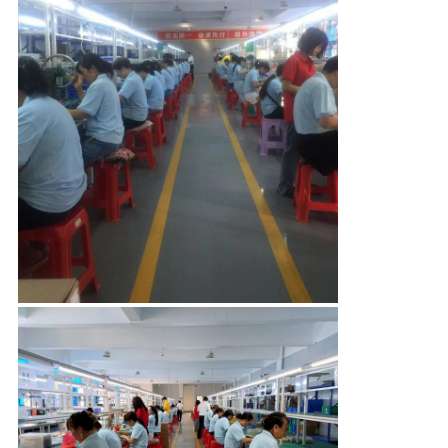
CONTROLE
DA
QUALIDADE
CONTACTE-
NOS
PEÇA
UMAS
CITAÇÕES
MAPA
DO
SITE