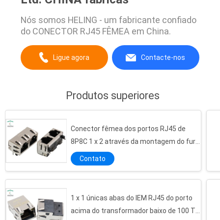
Nós somos HELING - um fabricante confiado
do CONECTOR RJ45 FÊMEA em China.
Ligue agora
Contacte-nos
Produtos superiores
Conector fêmea dos portos RJ45 de
8P8C 1 x 2 através da montagem do furo
protegida com dedo do IEM
Contato
RJ45 de abrigo preto através da entrada superior vertical do ângulo direito do conector do furo
1 x 1 únicas abas do IEM RJ45 do porto
Conector do diodo emissor de luz SMT RJ45 do acessório com 1000 base - transformador integrado T
acima do transformador baixo de 100 T