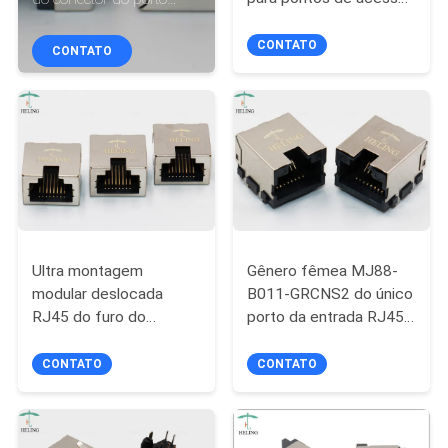
CONTROLE
dos ethernet
para equipamentos de
DA
trabalhos em rede
CONTATO
CONTATO
QUALIDADE
CONTACTE-
NOS
PEÇA
Ultra montagem
Gênero fêmea MJ88-
UMAS
modular deslocada
B011-GRCNS2 do único
CITAÇÕES
RJ45 do furo do
porto da entrada RJ45
conector do PWB do
Jack do lado de SMT
perfil baixo Cat5
CONTATO
CONTATO
MAPA
completamente -
DO
SITE