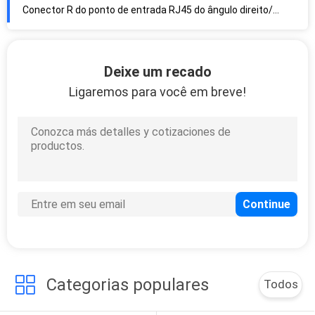
Grupo - conector do ponto de entrada RJ45 da caixa da tevê completamente - bronze da montagem do furo protegido com abas do IEM
2,5 G G/5 baixo - conector do ponto de entrada RJ45 de T, conector R fêmea dos ethernet/entrada
Conector protegido bronze do ponto de entrada RJ45, conector de 8 ethernet do Pin para a câmera do IP
Deixe um recado
Ligaremos para você em breve!
Categorias populares
Todos