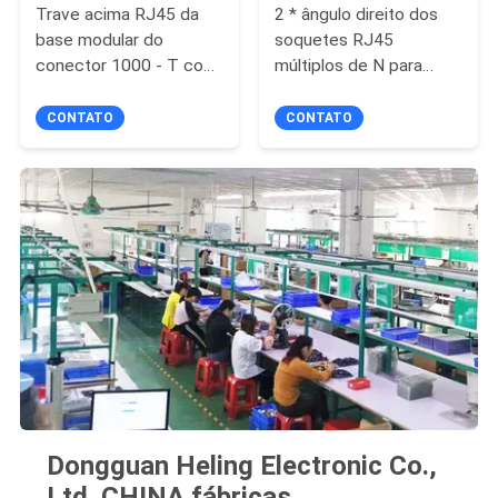
Trave acima RJ45 da
2 * ângulo direito dos
base modular do
soquetes RJ45
conector 1000 - T com
múltiplos de N para
o dedo do diodo
transmissões dos
emissor de luz/IEM
dados e do sinal
CONTATO
CONTATO
Dongguan Heling Electronic Co.,
Ltd. CHINA fábricas