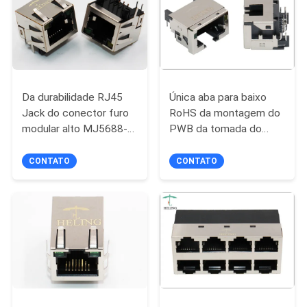
POLÍTICA
DE
PRIVACIDADE
Da durabilidade RJ45
Única aba para baixo
Jack do conector furo
RoHS da montagem do
modular alto MJ5688-
PWB da tomada do
B011-GRL1
porto RJ45
completamente -
complacente com o
CONTATO
CONTATO
diodo emissor de luz
amarelo/verde