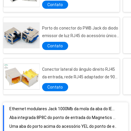
A aba do conector do diodo emissor de luz 1000Base TX do acessório acima da trava SMT integrou o Magnetics
com o diodo emissor de luz
Contato
verde/amarelo
O único porto protegeu SMT terminal de contato do chapeamento ouro de R/A conector RJ45 50 U de”
Aflua a projeção RJ45 100Base T, conector RJ45 de 100M 1 x 1 com Magnetics
O padrão horizontal da entrada do conector do ângulo direito RJ45 100Base T aferrolha
Porto do conector do PWB Jack do diodo
emissor de luz RJ45 do acessório único
O bronze protegeu diodo emissor de luz do acessório do porto do RJ45 100Base T o único para o router dos ethernet
protegido com abas do IEM
Montagem lateral 1000Base T RJ45 do PWB da entrada, 1000M RJ45 8P8C fêmea Jack modular
Contato
passo terminal 1000Base T RJ45 de 1.27mm, receptáculo RJ45 fêmea do ângulo direito
A gaxeta 1000Base T RJ45 do IEM integrou o Magnetics, conector protegido do RJ45 T com diodo emissor de luz
Conector lateral do ângulo direito RJ45
Com - o ângulo direito da montagem 1000Base T RJ45 Jack do PWB do furo com gaxeta do IEM
da entrada, rede RJ45 adaptador de 90
Através do conector do Lan RJ45 dos ethernet do furo com 1000 base - transformador integrado T
graus
Contato
Ethernet modulares Jack 1000Mb da mola da aba do IEM dos servidor da web com função do ponto de entrada
Aba integrada 8P8C do ponto de entrada do Magnetics RJ45 ACIMA da queixa de RoHS do sentido da trava
Uma aba do porto acima do acessório YEL do ponto de entrada Magjack de R/G RJ45/do indicador diodo emissor de luz de GRE
Conector R do ponto de entrada RJ45 do ângulo direito/A, ethernet Jack da montagem RJ45 do PWB para NIC
Porto do conector do ponto de entrada RJ45 do PWB dos divisores único com terminal do chapeamento ouro de 50 U de”