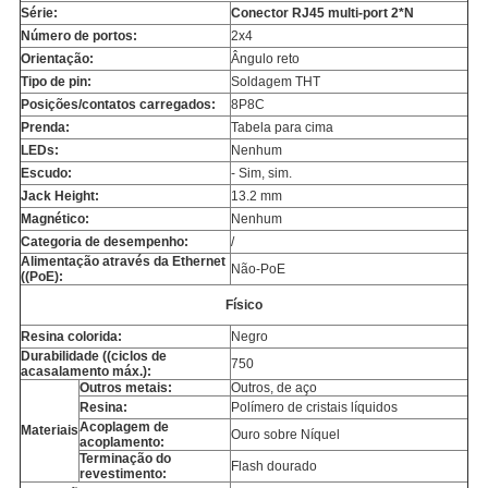
Série:
Conector RJ45 multi-port 2*N
Número de portos:
2x4
Orientação:
Ângulo reto
Tipo de pin:
Soldagem THT
Posições/contatos carregados:
8P8C
Prenda:
Tabela para cima
LEDs:
Nenhum
Escudo:
- Sim, sim.
Jack Height:
13.2 mm
Magnético:
Nenhum
Categoria de desempenho:
/
Alimentação através da Ethernet
Não-PoE
((PoE):
Físico
Resina colorida:
Negro
Durabilidade ((ciclos de
750
acasalamento máx.):
Outros metais:
Outros, de aço
Resina:
Polímero de cristais líquidos
Acoplagem de
Materiais
Ouro sobre Níquel
acoplamento:
Terminação do
Flash dourado
revestimento: