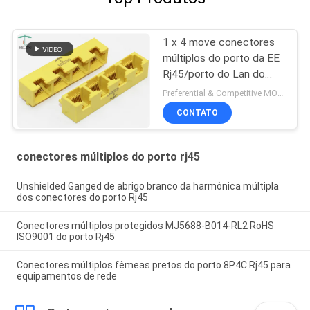
1 x 4 move conectores
múltiplos do porto da EE
Rj45/porto do Lan do
plug and play RJ45
Preferential & Competitive MOQ:2000
Bticino ângulo direito
CONTATO
conectores múltiplos do porto rj45
Unshielded Ganged de abrigo branco da harmônica múltipla
dos conectores do porto Rj45
Conectores múltiplos protegidos MJ5688-B014-RL2 RoHS
ISO9001 do porto Rj45
Conectores múltiplos fêmeas pretos do porto 8P4C Rj45 para
equipamentos de rede