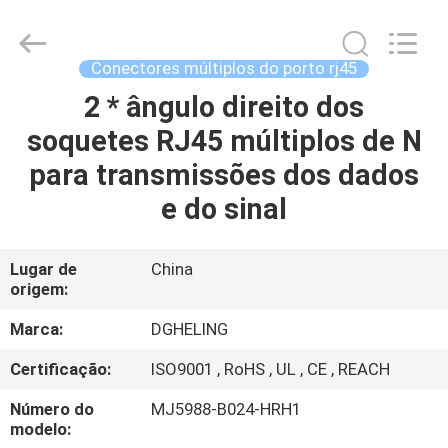
Co.,
Ltd..
All
Rights
Reserved.
Conectores múltiplos do porto rj45
Developed
by
2 * ângulo direito dos
CASA
ECER
soquetes RJ45 múltiplos de N
PRODUTOS
para transmissões dos dados
e do sinal
SOBRE
NÓS
Lugar de
China
origem:
EXCURSÃO
Marca:
DGHELING
DA
Certificação:
ISO9001 , RoHS , UL , CE , REACH
FÁBRICA
Número do
MJ5988-B024-HRH1
modelo: