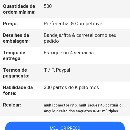
CONTROLE
Quantidade de
500
ordem mínima:
DA
QUALIDADE
Preço:
Preferential & Competitive
Detalhes da
Bandeja/fita & carretel como seu
CONTACTE-
embalagem:
pedido
NOS
Tempo de
Estoque ou 4 semanas
entrega:
PEÇA
Termos de
T / T, Paypal
pagamento:
UMAS
Habilidade da
300 partes de K pelo mês
CITAÇÕES
fonte:
Realçar:
,
,
multi conector rj45
multi jaque rj45 portuário
MAPA
Ângulo direito dos soquetes RJ45 múltiplos
DO
SITE
MELHOR PREÇO