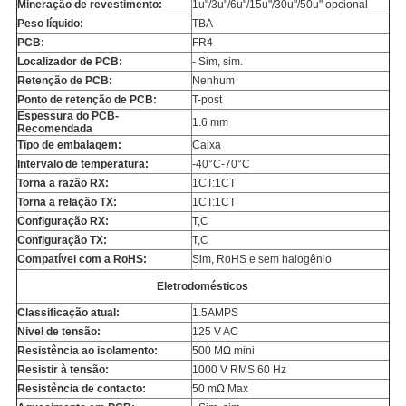
Mineração de revestimento:
1u"/3u"/6u"/15u"/30u"/50u" opcional
Peso líquido:
TBA
PCB:
FR4
Localizador de PCB:
- Sim, sim.
Retenção de PCB:
Nenhum
Ponto de retenção de PCB:
T-post
Espessura do PCB-
1.6 mm
Recomendada
Tipo de embalagem:
Caixa
Intervalo de temperatura:
-40°C-70°C
Torna a razão RX:
1CT:1CT
Torna a relação TX:
1CT:1CT
Configuração RX:
T,C
Configuração TX:
T,C
Compatível com a RoHS:
Sim, RoHS e sem halogênio
Eletrodomésticos
Classificação atual:
1.5AMPS
Nivel de tensão:
125 V AC
Resistência ao isolamento:
500 MΩ mini
Resistir à tensão:
1000 V RMS 60 Hz
Resistência de contacto:
50 mΩ Max