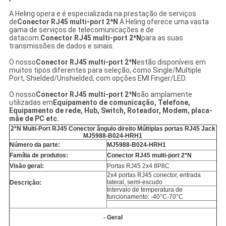
A Heling opera e é especializada na prestação de serviços
de
Conector RJ45 multi-port 2*N
A Heling oferece uma vasta
gama de serviços de telecomunicações e de
datacom.
Conector RJ45 multi-port 2*N
para as suas
transmissões de dados e sinais.
O nosso
Conector RJ45 multi-port 2*N
estão disponíveis em
muitos tipos diferentes para seleção, como Single/Multiple
Port, Shielded/Unshielded, com opções EMI Finger/LED.
O nosso
Conector RJ45 multi-port 2*N
são amplamente
utilizadas em
Equipamento de comunicação, Telefone,
Equipamento de rede, Hub, Switch, Roteador, Modem, placa-
mãe de PC
etc.
2*N Multi-Port RJ45 Conector ângulo direito Múltiplas portas RJ45 Jack
MJ5988-B024-HRH1
Número da parte:
MJ5988-B024-HRH1
Família de produtos:
Conector RJ45 multi-port 2*N
Visão geral:
Portas RJ45 2x4 8P8C
2x4 portas RJ45 conector, entrada
lateral, semi-escudo
Descrição:
Intervalo de temperatura de
funcionamento: -40°C-70°C
- Geral