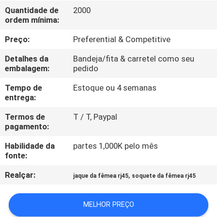
CONTROLE
Quantidade de
2000
ordem mínima:
DA
QUALIDADE
Preço:
Preferential & Competitive
Detalhes da
Bandeja/fita & carretel como seu
CONTACTE-
embalagem:
pedido
NOS
Tempo de
Estoque ou 4 semanas
entrega:
PEÇA
Termos de
T / T, Paypal
pagamento:
UMAS
Habilidade da
partes 1,000K pelo mês
CITAÇÕES
fonte:
Realçar:
,
jaque da fêmea rj45
soquete da fêmea rj45
MAPA
DO
MELHOR PREÇO
SITE