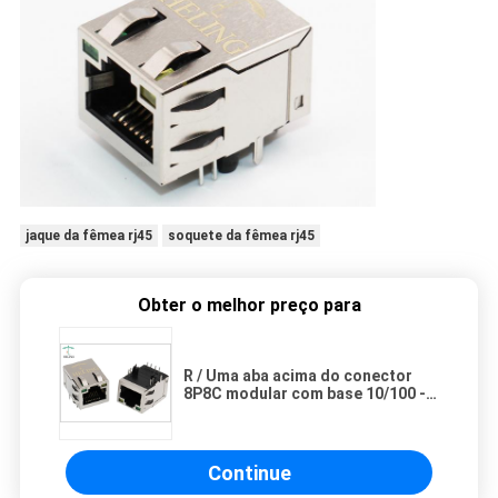
jaque da fêmea rj45
soquete da fêmea rj45
Obter o melhor preço para
R / Uma aba acima do conector
8P8C modular com base 10/100 -
T integrou o Magnetics
Continue