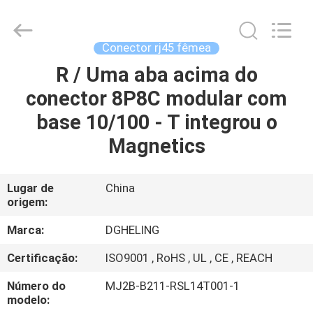
Electronic
Co.,
Ltd..
All
Rights
Conector rj45 fêmea
Reserved.
Developed
by
R / Uma aba acima do
CASA
ECER
conector 8P8C modular com
PRODUTOS
base 10/100 - T integrou o
Magnetics
SOBRE
NÓS
Lugar de
China
origem:
EXCURSÃO
Marca:
DGHELING
DA
Certificação:
ISO9001 , RoHS , UL , CE , REACH
FÁBRICA
Número do
MJ2B-B211-RSL14T001-1
modelo: