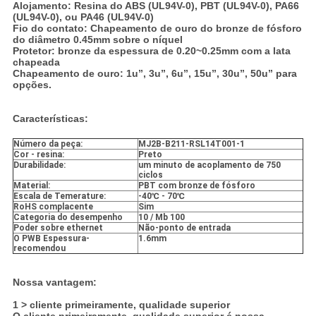
Alojamento: Resina do ABS (UL94V-0), PBT (UL94V-0), PA66
(UL94V-0), ou PA46 (UL94V-0)
Fio do contato: Chapeamento de ouro do bronze de fósforo
do diâmetro 0.45mm sobre o níquel
Protetor: bronze da espessura de 0.20~0.25mm com a lata
chapeada
Chapeamento de ouro: 1u”, 3u”, 6u”, 15u”, 30u”, 50u” para
opções.
Características:
Número da peça:
MJ2B-B211-RSL14T001-1
Cor - resina:
Preto
Durabilidade:
um minuto de acoplamento de 750
ciclos
Material:
PBT com bronze de fósforo
Escala de Temerature:
-40℃ - 70℃
RoHS complacente
Sim
Categoria do desempenho
10 / Mb 100
Poder sobre ethernet
Não-ponto de entrada
O PWB Espessura-
1.6mm
recomendou
Nossa vantagem:
1 > cliente primeiramente, qualidade superior
O cliente primeiramente, qualidade superior
é nossa