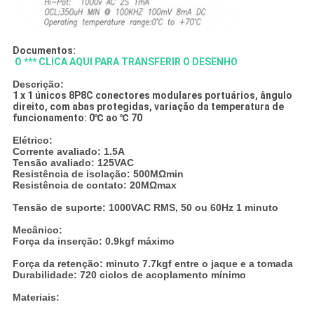
Documentos:
O *** CLICA AQUI PARA TRANSFERIR O DESENHO
Descrição:
1 x 1 únicos
8P8C conectores modulares
portuários, ângulo
direito, com abas protegidas, variação da temperatura de
funcionamento: 0℃ ao ℃ 70
Elétrico:
Corrente avaliado: 1.5A
Tensão avaliado: 125VAC
Resistência de isolação: 500MΩmin
Resistência de contato: 20MΩmax
Tensão de suporte: 1000VAC RMS, 50 ou 60Hz 1 minuto
Mecânico:
Força da inserção: 0.9kgf máximo
Força da retenção: minuto 7.7kgf entre o jaque e a tomada
Durabilidade: 720 ciclos de acoplamento mínimo
Materiais: