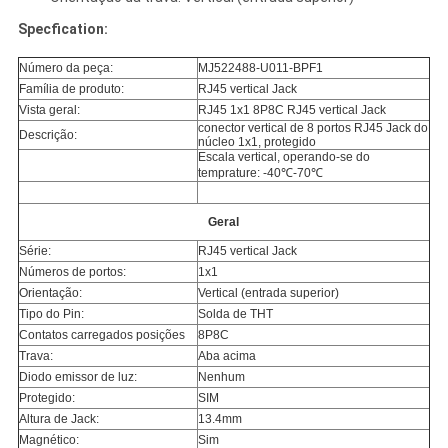
Specfication:
Número da peça:
MJ522488-U011-BPF1
Família de produto:
RJ45 vertical Jack
Vista geral:
RJ45 1x1 8P8C RJ45 vertical Jack
conector vertical de 8 portos RJ45 Jack do
Descrição:
núcleo 1x1, protegido
Escala vertical, operando-se do
temprature: -40℃-70℃
Geral
Série:
RJ45 vertical Jack
Números de portos:
1x1
Orientação:
Vertical (entrada superior)
Tipo do Pin:
Solda de THT
Contatos carregados posições
8P8C
Trava:
Aba acima
Diodo emissor de luz:
Nenhum
Protegido:
SIM
Altura de Jack:
13.4mm
Magnético:
Sim