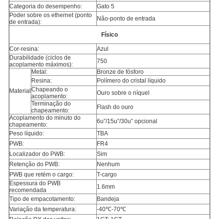
Categoria do desempenho:
Gato 5
Poder sobre os ethernet (ponto
Não-ponto de entrada
de entrada):
Físico
Cor-resina:
Azul
Durabilidade (ciclos de
750
acoplamento máximos):
Metal:
Bronze de fósforo
Resina:
Polímero do cristal líquido
Chapeando o
Material
Ouro sobre o níquel
acoplamento:
Terminação do
Flash do ouro
chapeamento:
Acoplamento do minuto do
6u”/15u”/30u” opcional
chapeamento:
Peso líquido:
TBA
PWB:
FR4
Localizador do PWB:
Sim
Retenção do PWB:
Nenhum
PWB que retém o cargo:
T-cargo
Espessura do PWB
1.6mm
recomendada
Tipo de empacotamento:
Bandeja
Variação da temperatura:
-40℃-70℃