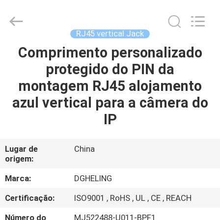
Co.,
Ltd..
All
Rights
Reserved.
RJ45 vertical Jack
Developed
by
Comprimento personalizado
CASA
ECER
protegido do PIN da
PRODUTOS
montagem RJ45 alojamento
azul vertical para a câmera do
SOBRE
IP
NÓS
Lugar de
China
origem:
EXCURSÃO
DA
Marca:
DGHELING
FÁBRICA
Certificação:
ISO9001 , RoHS , UL , CE , REACH
Número do
MJ522488-U011-BPF1