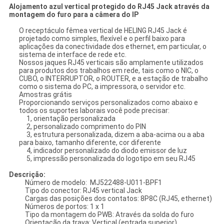
Alojamento azul vertical protegido do RJ45 Jack através da
montagem do furo para a câmera do IP
O receptáculo fêmea vertical de HELING RJ45 Jack é
projetado como simples, flexível e o perfil baixo para
aplicações da conectividade dos ethernet, em particular, o
sistema de interface de rede etc.
Nossos jaques RJ45 verticais são amplamente utilizados
para produtos dos trabalhos em rede, tais como o NIC, o
CUBO, o INTERRUPTOR, o ROUTER, e a estação de trabalho
como o sistema do PC, a impressora, o servidor etc.
Amostras grátis
Proporcionando serviços personalizados como abaixo e
todos os suportes laborais você pode precisar:
1, orientação personalizada
2, personalizado comprimento do PIN
3, estrutura personalizada, dizem a aba-acima ou a aba
para baixo, tamanho diferente, cor diferente
4, indicador personalizado do diodo emissor de luz
5, impressão personalizada do logotipo em seu RJ45
Descrição:
Número de modelo: MJ522488-U011-BPF1
Tipo do conector: RJ45 vertical Jack
Cargas das posições dos contatos: 8P8C (RJ45, ethernet)
Números de portos: 1 x 1
Tipo da montagem do PWB: Através da solda do furo
Orientação da trava: Vertical (entrada superior)