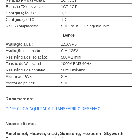
Relação RX das voltas:
1CT: 1CT
Relação TX das voltas:
1CT: 1CT
Configuração RX:
T, C
Configuração TX:
T, C
RoHS complacente
SIM, RoHS E Halogênio-livre
Bonde
Avaliação atual:
1.5AMPS
Avaliação da tensão:
C.A. 125V
Resistência de isolação:
500MΩ mini
Tensão de Withstand:
1000V RMS 60Hz
Resistência de contato:
50mΩ máximo
Aterrar ao PWB:
SIM
Aterrar ao painel:
SIM
Documentos:
O *** CLICA AQUI PARA TRANSFERIR O DESENHO
Nosso cliente:
Amphenol, Huawei, o LG, Sumsung, Foxconn, Skyworth,