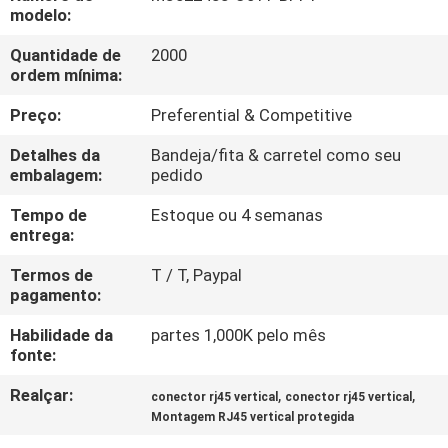
CONTROLE
modelo:
DA
Quantidade de
2000
ordem mínima:
QUALIDADE
Preço:
Preferential & Competitive
CONTACTE-
Detalhes da
Bandeja/fita & carretel como seu
NOS
embalagem:
pedido
Tempo de
Estoque ou 4 semanas
entrega:
PEÇA
UMAS
Termos de
T / T, Paypal
pagamento:
CITAÇÕES
Habilidade da
partes 1,000K pelo mês
fonte:
MAPA
Realçar:
,
,
conector rj45 vertical
conector rj45 vertical
DO
Montagem RJ45 vertical protegida
SITE