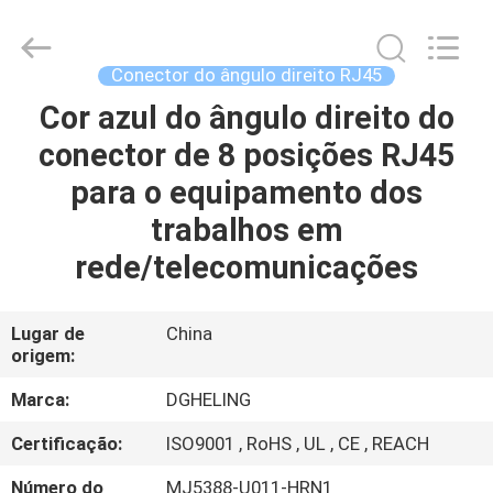
Electronic
Co.,
Ltd..
All
Rights
Conector do ângulo direito RJ45
Reserved.
Developed
Cor azul do ângulo direito do
CASA
by
ECER
conector de 8 posições RJ45
PRODUTOS
para o equipamento dos
trabalhos em
SOBRE
rede/telecomunicações
NÓS
Lugar de
China
origem:
EXCURSÃO
DA
Marca:
DGHELING
FÁBRICA
Certificação:
ISO9001 , RoHS , UL , CE , REACH
Número do
MJ5388-U011-HRN1