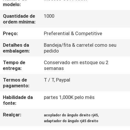
CONTROLE
modelo:
DA
Quantidade de
1000
ordem mínima:
QUALIDADE
Preço:
Preferential & Competitive
CONTACTE-
Detalhes da
Bandeja/fita & carretel como seu
NOS
embalagem:
pedido
Tempo de
Conservado em estoque ou 2
entrega:
semanas
PEÇA
UMAS
Termos de
T / T, Paypal
pagamento:
CITAÇÕES
Habilidade da
partes 1,000K pelo mês
fonte:
MAPA
Realçar:
,
acoplador do ângulo direito rj45
DO
adaptador do ângulo rj45 direito
SITE