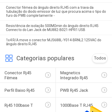
Conector fêmea do ângulo direito RJ45 com a trava da
tubulação do diodo emissor de luz que procura acima o tipo do
furo do PWB completamente -
Resistência de isolação 500MΩmin do ângulo direito RJ45
Connecto do Lan Jack de MU882-B021-HPR1 USB
1x4 R/A move o conector MJ5688L-Y014-BRNL2 125VAC do
ângulo direito RJ45
Categorias populares
Todos
Conector Rj45 
Magnetics 
Fêmea
Integrado Rj45
Perfil Baixo Rj45
PWB Rj45 Jack
Rj45 100base T
1000Base T RJ45