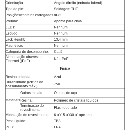
Orientação:
Ângulo direito (entrada lateral)
Tipo de pin:
Soldagem THT
Posições/contatos carregados
8P8C
Prenda:
Aponte para cima
LEDs:
Nenhum
Escudo:
Nenhum
Jack Height:
13.4 mm
Magnético:
Nenhum
Categoria de desempenho:
Cat 5
Alimentação através da
Não-PoE
Ethernet ((PoE):
Físico
Resina colorida:
Azul
Durabilidade ((ciclos de
750
acasalamento máx.):
Outros metais:
Outros, de aço
Materiais
Resina:
Polímero de cristais líquidos
Terminação do
Flash dourado
revestimento:
Mineração de revestimento:
6 u"/15 u"/30 u" opcional
Peso líquido:
TBA
PCB:
FR4