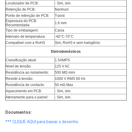
Localizador de PCB:
- Sim, sim.
Retenção de PCB:
Nenhum
Ponto de retenção de PCB:
T-post
Espessura do PCB-
1.6 mm
Recomendada
Tipo de embalagem:
Caixa
Intervalo de temperatura:
-40°C-70°C
Compatível com a RoHS
Sim, RoHS e sem halogênio
Eletrodomésticos
Classificação atual:
1.5AMPS
Nivel de tensão:
125 V AC
Resistência ao isolamento:
500 MΩ mini
Resistir à tensão:
1000 V RMS 60 Hz
Resistência de contacto:
50 mΩ Max
Aquecimento em PCB:
- Sim, sim.
Aterramento para o painel:
- Sim, sim.
Documentos:
*** CLIQUE AQUI para baixar o desenho