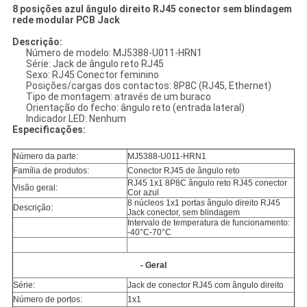
8 posições azul ângulo direito RJ45 conector sem blindagem
rede modular PCB Jack
Descrição:
Número de modelo: MJ5388-U011-HRN1
Série: Jack de ângulo reto RJ45
Sexo: RJ45 Conector feminino
Posições/cargas dos contactos: 8P8C (RJ45, Ethernet)
Tipo de montagem: através de um buraco
Orientação do fecho: ângulo reto (entrada lateral)
Indicador LED: Nenhum
Especificações:
Número da parte:
MJ5388-U011-HRN1
Família de produtos:
Conector RJ45 de ângulo reto
RJ45 1x1 8P8C ângulo reto RJ45 conector
Visão geral:
Cor azul
8 núcleos 1x1 portas ângulo direito RJ45
Descrição:
Jack conector, sem blindagem
Intervalo de temperatura de funcionamento:
-40°C-70°C
- Geral
Série:
Jack de conector RJ45 com ângulo direito
Número de portos:
1x1