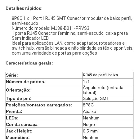
Detalhes rápidos:
8P8C 1 x 1 Port1 RJ45 SMT Conector modular de baixo perfil,
semi-escudo
Número do modelo: MJ88-B011-PRVS3
1 porta RJ45 Conector feminino, semi-escudo, caixa preta
Sem indicador LED
Ideal para aplicações LAN, como adaptador, roteadores e
switch hub, versão blindada e não blindada estão disponíveis,
com uma variedade de portas para opções
Características gerais:
Série:
RJ45 de perfil baixo
Número de portos:
1x1
Ângulo reto (entrada
Orientação:
lateral)
Tipo de pin:
Solução SMT
Posições/contatos carregados:
8P8C
Prenda:
Abaixo
LEDs:
Nenhum
Cor da carcaça
Negro
Jack Height:
6.5 mm
Magnético:
Nenhum