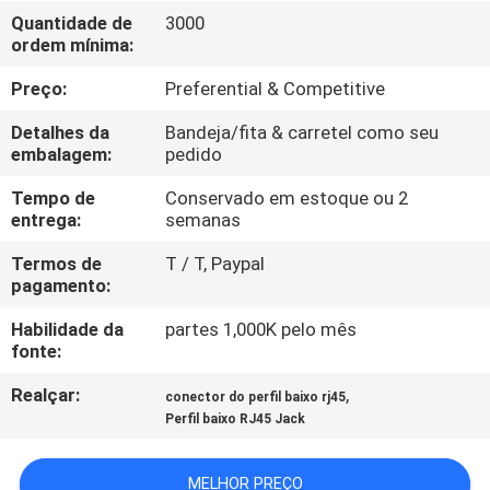
CONTROLE
Quantidade de
3000
ordem mínima:
DA
QUALIDADE
Preço:
Preferential & Competitive
Detalhes da
Bandeja/fita & carretel como seu
CONTACTE-
embalagem:
pedido
NOS
Tempo de
Conservado em estoque ou 2
entrega:
semanas
PEÇA
Termos de
T / T, Paypal
pagamento:
UMAS
Habilidade da
partes 1,000K pelo mês
CITAÇÕES
fonte:
Realçar:
,
conector do perfil baixo rj45
MAPA
Perfil baixo RJ45 Jack
DO
SITE
MELHOR PREÇO