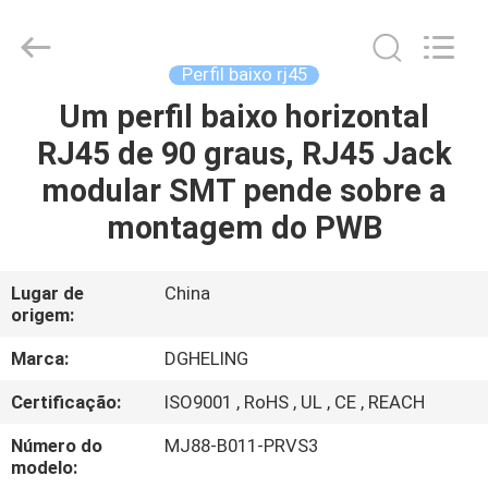
Electronic
Co.,
Ltd..
All
Rights
Perfil baixo rj45
Reserved.
Developed
Um perfil baixo horizontal
CASA
by
ECER
RJ45 de 90 graus, RJ45 Jack
PRODUTOS
modular SMT pende sobre a
montagem do PWB
SOBRE
NÓS
Lugar de
China
origem:
EXCURSÃO
Marca:
DGHELING
DA
Certificação:
ISO9001 , RoHS , UL , CE , REACH
FÁBRICA
Número do
MJ88-B011-PRVS3
modelo: