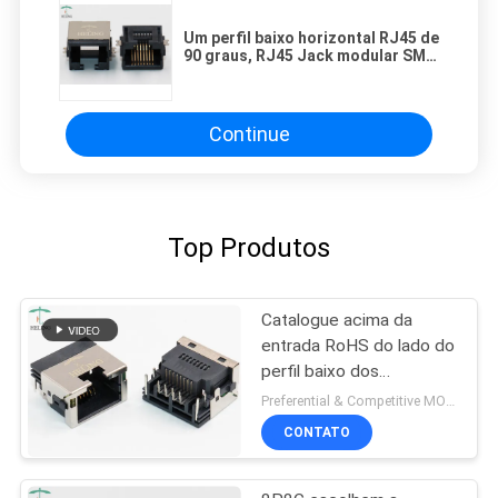
Um perfil baixo horizontal RJ45 de
90 graus, RJ45 Jack modular SMT
pende sobre a montagem do PWB
Continue
Top Produtos
Catalogue acima da
entrada RoHS do lado do
perfil baixo dos
conectores de 1x1 8P8C
Preferential & Competitive MOQ:3000
RJ45 complacente
CONTATO