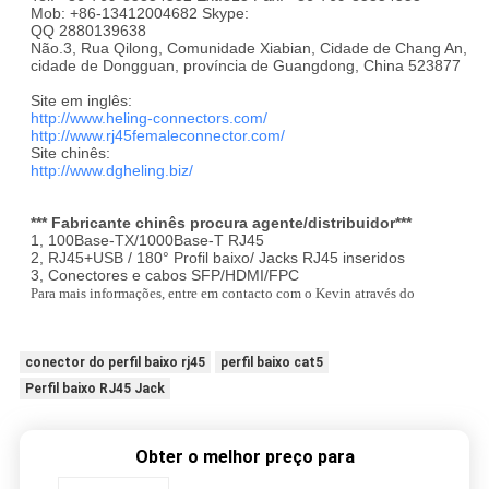
Mob: +86-13412004682 Skype:
QQ 2880139638
Não.3, Rua Qilong, Comunidade Xiabian, Cidade de Chang An,
cidade de Dongguan, província de Guangdong, China 523877
Site em inglês:
http://www.heling-connectors.com/
http://www.rj45femaleconnector.com/
Site chinês:
http://www.dgheling.biz/
*** Fabricante chinês procura agente/distribuidor***
1, 100Base-TX/1000Base-T RJ45
2, RJ45+USB / 180° Profil baixo/ Jacks RJ45 inseridos
3, Conectores e cabos SFP/HDMI/FPC
Para mais informações, entre em contacto com o Kevin através do
conector do perfil baixo rj45
perfil baixo cat5
Perfil baixo RJ45 Jack
Obter o melhor preço para