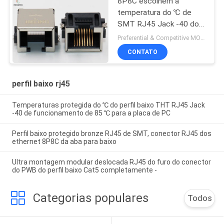
8P8C escolhem a
temperatura do ℃ de
SMT RJ45 Jack -40 do
perfil baixo do porto de
Preferential & Competitive MOQ:1000
funcionamento de 85 ℃
CONTATO
perfil baixo rj45
Temperaturas protegida do ℃ do perfil baixo THT RJ45 Jack
-40 de funcionamento de 85 ℃ para a placa de PC
Perfil baixo protegido bronze RJ45 de SMT, conector RJ45 dos
ethernet 8P8C da aba para baixo
Ultra montagem modular deslocada RJ45 do furo do conector
do PWB do perfil baixo Cat5 completamente -
Categorias populares
Todos