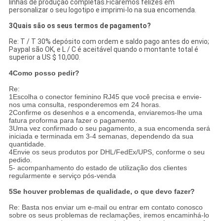
linhas de produção completas.Ficaremos felizes em
personalizar o seu logotipo e imprimi-lo na sua encomenda.
3Quais são os seus termos de pagamento?
Re: T / T 30% depósito com ordem e saldo pago antes do envio;
Paypal são OK, e L / C é aceitável quando o montante total é
superior a US $ 10,000.
4Como posso pedir?
Re:
1Escolha o conector feminino RJ45 que você precisa e envie-
nos uma consulta, responderemos em 24 horas.
2Confirme os desenhos e a encomenda, enviaremos-lhe uma
fatura proforma para fazer o pagamento.
3Uma vez confirmado o seu pagamento, a sua encomenda será
iniciada e terminada em 3-4 semanas, dependendo da sua
quantidade.
4Envie os seus produtos por DHL/FedEx/UPS, conforme o seu
pedido.
5- acompanhamento do estado de utilização dos clientes
regularmente e serviço pós-venda
5Se houver problemas de qualidade, o que devo fazer?
Re: Basta nos enviar um e-mail ou entrar em contato conosco
sobre os seus problemas de reclamações, iremos encaminhá-lo