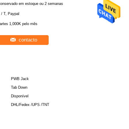
onservado em estoque ou 2 semanas
 / T, Paypal
artes 1,000K pelo mês
contacto
PWB Jack
Tab Down
Disponível
DHL/Fedex /UPS /TNT