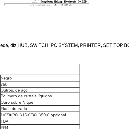
s de rede, diz HUB, SWITCH, PC SYSTEM, PRINTER, SET TOP
Negro
750
Outros, de aço
Polímero de cristais líquidos
Ouro sobre Níquel
Flash dourado
1u"/3u"/6u"/15u"/30u"/50u" opcional
TBA
FR4