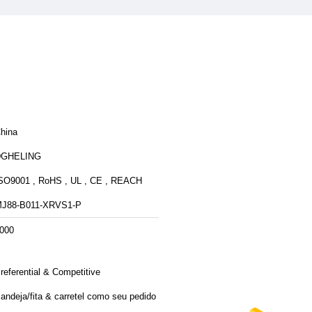
hina
DGHELING
SO9001 , RoHS , UL , CE , REACH
J88-B011-XRVS1-P
000
referential & Competitive
andeja/fita & carretel como seu pedido