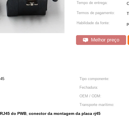
Tempo de entrega:
C
Termos de pagamento:
T
Habilidade da fonte:
p
Melhor preço
J45
Tipo componente:
Fechadura:
OEM / ODM:
Transporte marítimo:
 RJ45 do PWB
conector da montagem da placa rj45
,