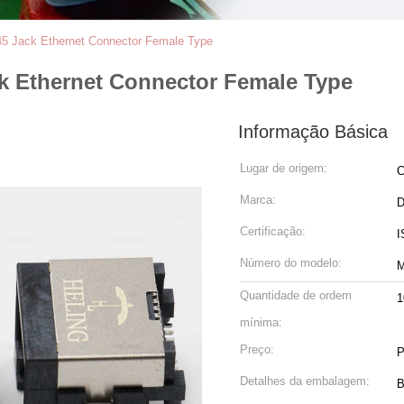
 Jack Ethernet Connector Female Type
 Ethernet Connector Female Type
Informação Básica
Lugar de origem:
C
Marca:
Certificação:
I
Número do modelo:
M
Quantidade de ordem
1
mínima:
Preço:
P
Detalhes da embalagem:
B