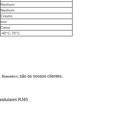
Nenhum
Nenhum
Cravos
mm
Caixa
-40°C-70°C
são os nossos clientes.
 Xiaomi
etc.
modulares RJ45