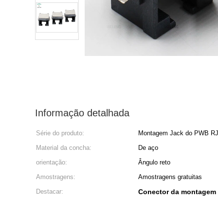
Informação detalhada
Série do produto:
Montagem Jack do PWB R
Material da concha:
De aço
orientação:
Ângulo reto
Amostragens:
Amostragens gratuitas
Destacar:
Conector da montagem