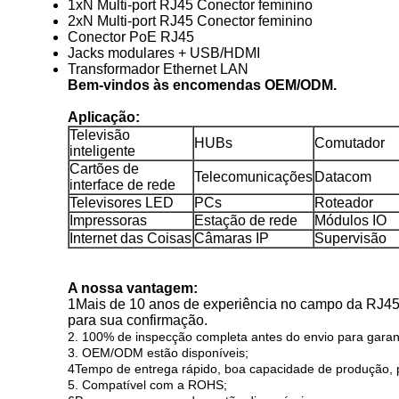
1xN Multi-port RJ45 Conector feminino
2xN Multi-port RJ45 Conector feminino
Conector PoE RJ45
Jacks modulares + USB/HDMI
Transformador Ethernet LAN
Bem-vindos às encomendas OEM/ODM.
Aplicação:
Televisão
HUBs
Comutador
inteligente
Cartões de
Telecomunicações
Datacom
interface de rede
Televisores LED
PCs
Roteador
Impressoras
Estação de rede
Módulos IO
Internet das Coisas
Câmaras IP
Supervisão
A nossa vantagem:
1Mais de 10 anos de experiência no campo da RJ4
para sua confirmação.
2. 100% de inspecção completa antes do envio para garant
3. OEM/ODM estão disponíveis;
4Tempo de entrega rápido, boa capacidade de produção,
5. Compatível com a ROHS;