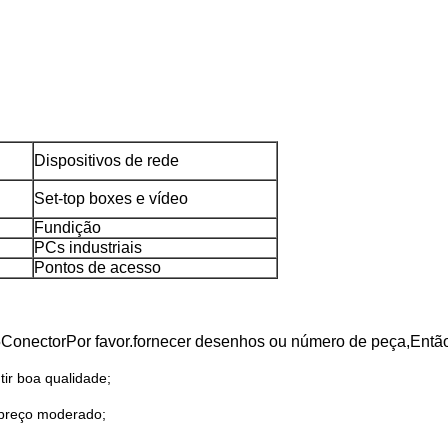
Dispositivos de rede
Set-top boxes e vídeo
Fundição
PCs industriais
Pontos de acesso
5
Conector
Por favor.
fornecer desenhos ou número de peça,
Entã
ir boa qualidade;
 preço moderado;