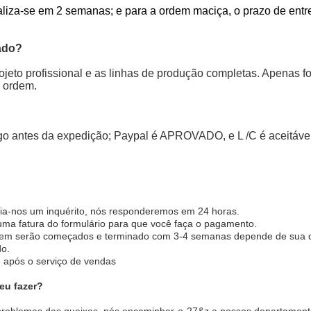
ealiza-se em 2 semanas; e para a ordem maciça, o prazo de en
zado?
jeto profissional e as linhas de produção completas. Apenas f
a ordem.
go antes da expedição; Paypal é APROVADO, e L /C é aceitável
via-nos um inquérito, nós responderemos em 24 horas.
ma fatura do formulário para que você faça o pagamento.
dem serão começados e terminado com 3-4 semanas depende de sua 
o.
e após o serviço de vendas
eu fazer?