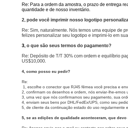
Re: Para a ordem da amostra, o prazo de entrega r
quantidade e de nosso inventário.
2, pode você imprimir nosso logotipo personali
Re: Sim, naturalmente. Nós temos uma equipe de pro
felizes personalizar seu logotipo e imprimi-lo em su
3,
o que são seus termos do pagamento?
Re: Depósito de T/T 30% com ordem e equilíbrio pa
US$10,000.
4, como posso eu pedir?
Re:
1, escolhe o conector que RJ45 fêmea você precisa e en
2, confirmam os desenhos e ordem, nós enviar-lhe-emos u
3, uma vez que nós confirmamos seu pagamento, sua or
4, enviam seus bens por DHL/FedEx/UPS, como seu pedid
5, de cliente da continuação estado do uso regularmente 
5,
se as edições de qualidade aconteceram, que devo 