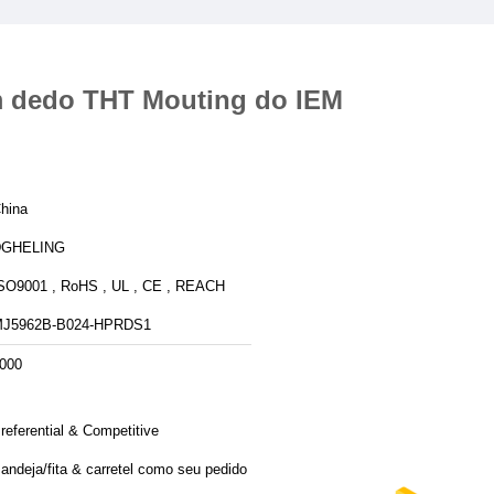
com dedo THT Mouting do IEM
hina
DGHELING
SO9001 , RoHS , UL , CE , REACH
J5962B-B024-HPRDS1
000
referential & Competitive
andeja/fita & carretel como seu pedido