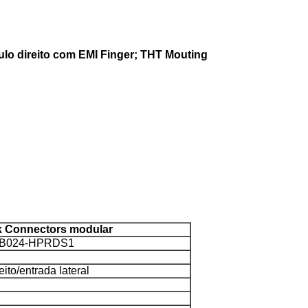
ulo direito com EMI Finger; THT Mouting
k Connectors modular
-B024-HPRDS1
eito/entrada lateral