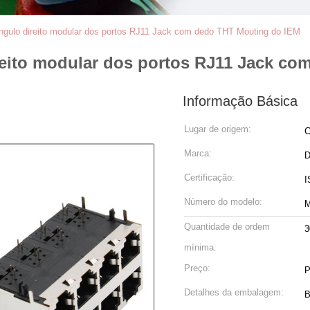
 ângulo direito modular dos portos RJ11 Jack com dedo THT Mouting do IEM
direito modular dos portos RJ11 Jack 
Informação Básica
Lugar de origem:
C
Marca:
Certificação:
I
Número do modelo:
M
Quantidade de ordem
3
mínima:
Preço:
P
Detalhes da embalagem:
B