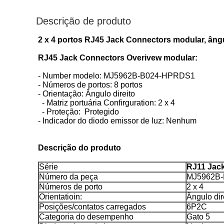
Descrição de produto
2 x 4 portos RJ45 Jack Connectors modular, âng
RJ45 Jack Connectors Overivew modular:
- Number modelo: MJ5962B-B024-HPRDS1
- Números de portos: 8 portos
- Orientação: Ângulo direito
- Matriz portuária Confirguration: 2 x 4
- Proteção: Protegido
- Indicador do diodo emissor de luz: Nenhum
Descrição do produto
Série
RJ11 Jac
Número da peça
MJ5962B
Números de porto
2 x 4
Orientatioin:
Ângulo dir
Posições/contatos carregados
6P2C
Categoria do desempenho
Gato 5