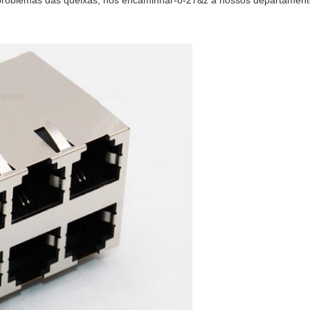
 problemas das queixas, nós encaminhar-o-27&z a nossos departamento