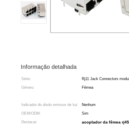
Informação detalhada
Série:
Rj11 Jack Connectors modu
Gênero:
Fêmea
Indicador do diodo emissor de luz:
Nenhum
OEM/ODM:
Sim
Destacar:
acoplador da fêmea rj45