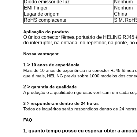
Diodo emissor de luz
Nenhum
EMI Finger
Nenhum
Lugar de origem
China
RoHS complacente
SIM, RoHS 
Aplicação do produto
O único conector fêmea portuário de HELING RJ45 
do interruptor, na entrada, no repetidor, na ponte, no
Nossa vantagem:
1 >
10 anos de experiência
Mais de 10 anos de experiência no conector RJ45 fêmea q
que é mais, HELING previu sobre 1000 modelos dos conec
2 >
garantia de qualidade
A produção e a qualidade rigorosas verificam em cada se
3 > responderam dentro de 24 horas
Todos os inquéritos serão respondidos dentro de 24 horas 
FAQ
1, quanto tempo posso eu esperar obter a amost